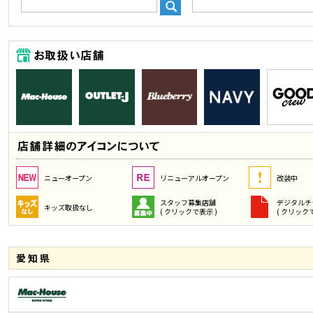
ニューオープン
リニューアルオープン
改装中
スタッフ募集店舗
デジタルチ
キッズ取扱なし
( クリックで表示 )
( クリックで
愛知県