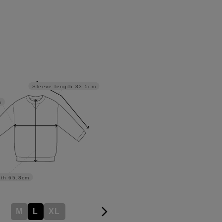
Sleeve length
83.5cm
m
th
65.8cm
M
L
XL