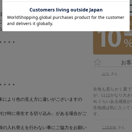
日除け用の軽い羽織りとしても活躍。
こなしはもちろん、ワイトパンツやナロース
もおすすめです。
＊＊＊＊
ぷう
＊＊＊＊
生地も柔らかく夏で
が、LLはかなり大き
末により色の見え方に違いがございますの
4Lぐらいある感覚が
生地感は気に入って
付け時に発生する切り込み」がある場合がご
袋の入れ替えを行わない事にご協力をお願い
こばまゆ