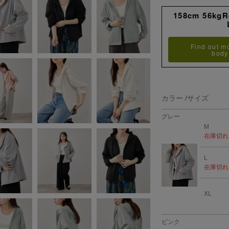
158cm 56kg
Find out m
body
カラー
サイズ
グレー
M
在庫切れ
L
在庫切れ
XL
ピンク