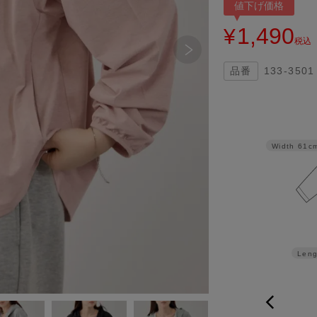
値下げ価格
1,490
¥
税込
133-3501
Width
61c
Leng