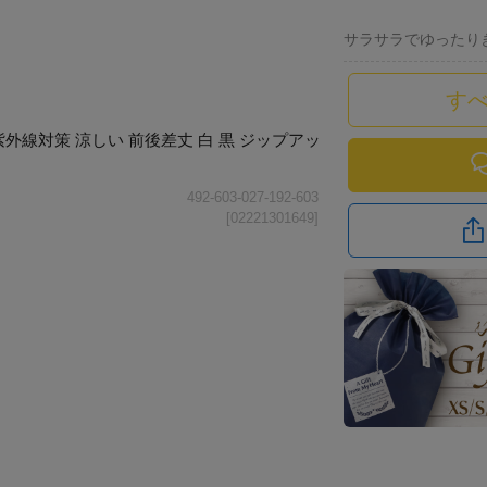
サラサラでゆったり
す
紫外線対策 涼しい 前後差丈 白 黒 ジップアッ
492-603-027-192-603
[02221301649]