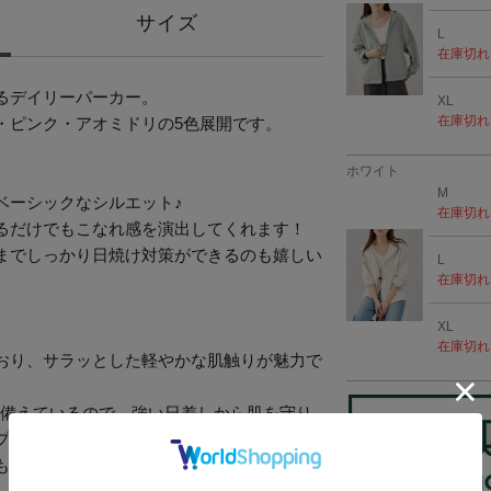
サイズ
L
在庫切れ
るデイリーパーカー。
XL
在庫切れ
・ピンク・アオミドリの5色展開です。
ホワイト
M
ベーシックなシルエット♪
在庫切れ
るだけでもこなれ感を演出してくれます！
までしっかり日焼け対策ができるのも嬉しい
L
在庫切れ
XL
在庫切れ
おり、サラッとした軽やかな肌触りが魅力で
を備えているので、強い日差しから肌を守り
プしてくれます♪
も持ち運びが楽ちん。